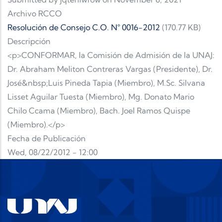
Archivo RCCO
Resolución de Consejo C.O. N° 0016-2012
(170.77 KB)
Descripción
<p>CONFORMAR, la Comisión de Admisión de la UNAJ:
Dr. Abraham Meliton Contreras Vargas (Presidente), Dr.
José&nbsp;Luis Pineda Tapia (Miembro), M.Sc. Silvana
Lisset Aguilar Tuesta (Miembro), Mg. Donato Mario
Chilo Ccama (Miembro), Bach. Joel Ramos Quispe
(Miembro).</p>
Fecha de Publicación
Wed, 08/22/2012 - 12:00