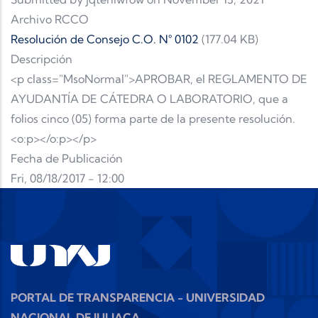
Archivo RCCO
Resolución de Consejo C.O. N° 0102
(177.04 KB)
Descripción
<p class="MsoNormal">APROBAR, el REGLAMENTO DE
AYUDANTÍA DE CÁTEDRA O LABORATORIO, que a
folios cinco (05) forma parte de la presente resolución.
<o:p></o:p></p>
Fecha de Publicación
Fri, 08/18/2017 - 12:00
PORTAL DE TRANSPARENCIA - UNIVERSIDAD
NACIONAL DE JULIACA