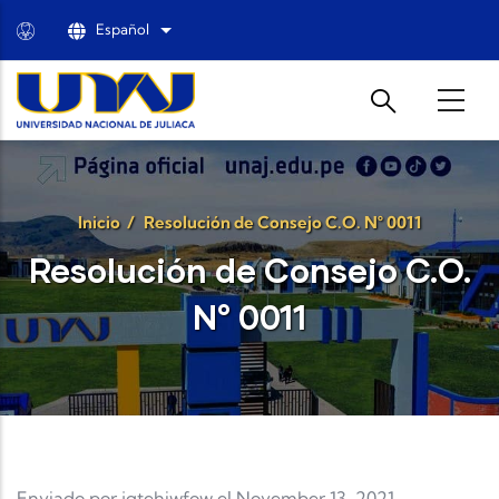
Pasar al contenido principal
Español
Lista adicional de acciones
Inicio
/
Resolución de Consejo C.O. N° 0011
Resolución de Consejo C.O.
N° 0011
Enviado por
jqtehiwfow
el November 13, 2021