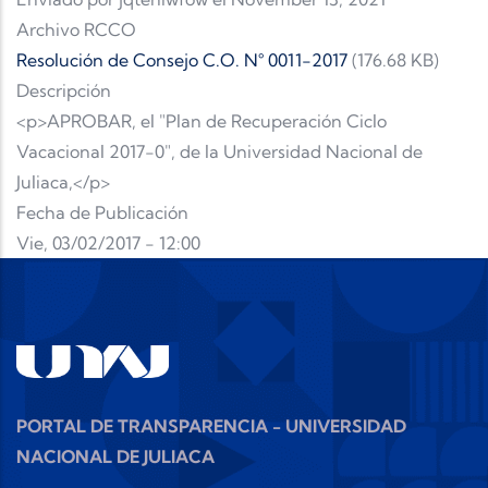
Archivo RCCO
Resolución de Consejo C.O. N° 0011-2017
(176.68 KB)
Descripción
<p>APROBAR, el "Plan de Recuperación Ciclo
Vacacional 2017-0", de la Universidad Nacional de
Juliaca,</p>
Fecha de Publicación
Vie, 03/02/2017 - 12:00
PORTAL DE TRANSPARENCIA - UNIVERSIDAD
NACIONAL DE JULIACA