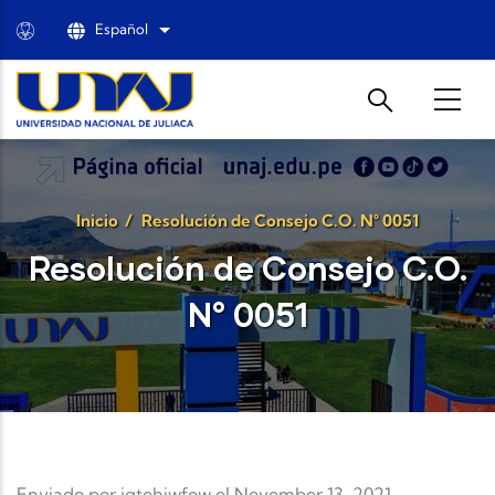
Pasar al contenido principal
Español
Lista adicional de acciones
Inicio
/
Resolución de Consejo C.O. N° 0051
Resolución de Consejo C.O.
N° 0051
Enviado por
jqtehiwfow
el November 13, 2021