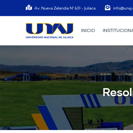
Pasar al contenido principal
Av. Nueva Zelandia N° 631 - Juliaca
info@unaj.
Main navigation
INICIO
INSTITUCION
Resol