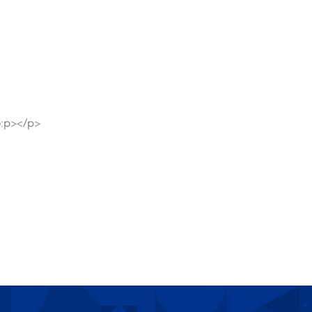
:p></p>