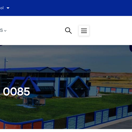
ol
Lista adicional de acciones
S
° 0085